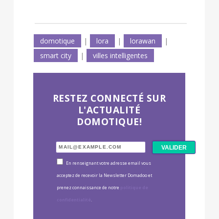
domotique
|
lora
|
lorawan
|
smart city
|
villes intelligentes
RESTEZ CONNECTÉ SUR
L'ACTUALITÉ
DOMOTIQUE!
En renseignant votre adresse email vous
acceptez de recevoir la Newsletter Domadoo et
prenez connaissance de notre
politique de
confidentialité
.