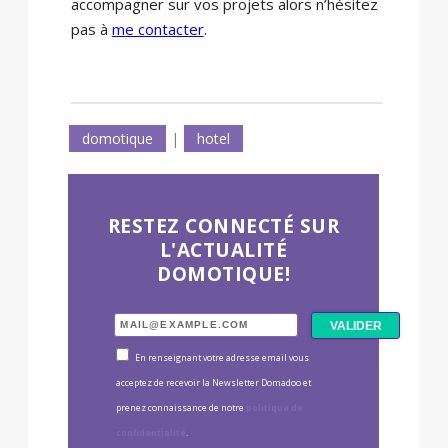
accompagner sur vos projets alors n’hésitez
pas à
me contacter
.
domotique
|
hotel
RESTEZ CONNECTÉ SUR
L'ACTUALITÉ
DOMOTIQUE!
En renseignant votre adresse email vous
acceptez de recevoir la Newsletter Domadoo et
prenez connaissance de notre
politique de
confidentialité
.