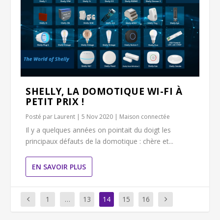
SHELLY, LA DOMOTIQUE WI-FI À
PETIT PRIX !
Posté par
Laurent
|
5 Nov 2020
|
Maison connectée
Il y a quelques années on pointait du doigt les
principaux défauts de la domotique : chère et...
EN SAVOIR PLUS
1
…
13
14
15
16