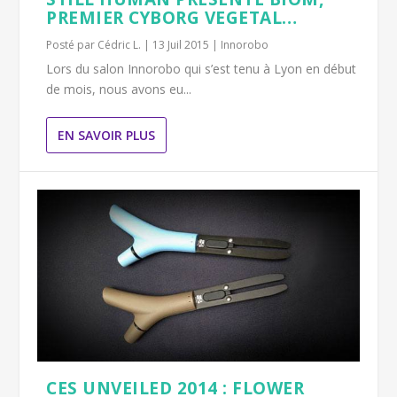
PREMIER CYBORG VEGETAL…
Posté par
Cédric L.
|
13 Juil 2015
|
Innorobo
Lors du salon Innorobo qui s’est tenu à Lyon en début
de mois, nous avons eu...
EN SAVOIR PLUS
CES UNVEILED 2014 : FLOWER