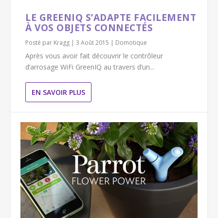
LE GREENIQ S’ADAPTE FACILEMENT
À VOS OBJETS CONNECTÉS
Posté par
Kragg
|
3 Août 2015
|
Domotique
Après vous avoir fait découvrir le contrôleur
d’arrosage WiFi GreenIQ au travers d’un...
EN SAVOIR PLUS