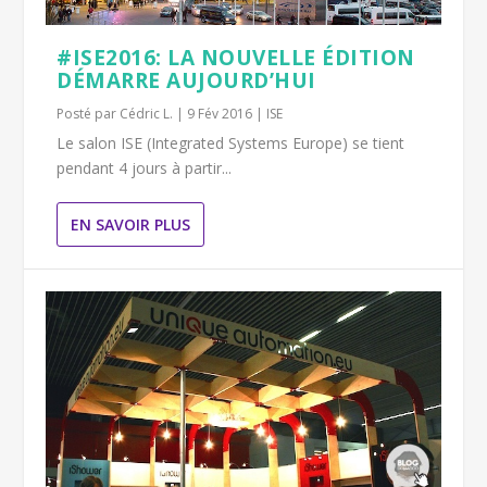
#ISE2016: LA NOUVELLE ÉDITION
DÉMARRE AUJOURD’HUI
Posté par
Cédric L.
|
9 Fév 2016
|
ISE
Le salon ISE (Integrated Systems Europe) se tient
pendant 4 jours à partir...
EN SAVOIR PLUS