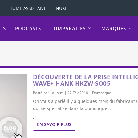
HOME ASSISTANT
NUKI
OS
PODCASTS
COMPARATIFS
MARQUES
DÉCOUVERTE DE LA PRISE INTELLI
WAVE+ HANK HKZW-SO05
Posté par
Laurent
|
22 Fév 2018
|
Domotique
On vous a parlé il y a quelques mois du fabricant
qui se spécialise dans la domotique...
EN SAVOIR PLUS