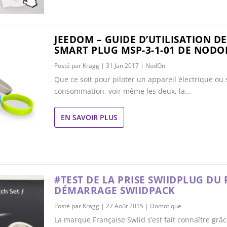
JEEDOM – GUIDE D’UTILISATION D
SMART PLUG MSP-3-1-01 DE NODO
Posté par
Kragg
|
31 Jan 2017
|
NodOn
Que ce soit pour piloter un appareil électrique ou 
consommation, voir même les deux, la...
EN SAVOIR PLUS
#TEST DE LA PRISE SWIIDPLUG DU
DÉMARRAGE SWIIDPACK
Posté par
Kragg
|
27 Août 2015
|
Domotique
La marque Française Swiid s’est fait connaître grâ