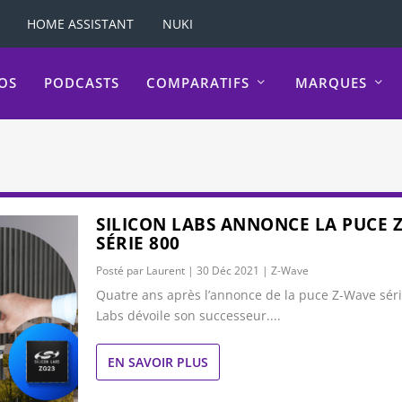
HOME ASSISTANT
NUKI
OS
PODCASTS
COMPARATIFS
MARQUES
SILICON LABS ANNONCE LA PUCE 
SÉRIE 800
Posté par
Laurent
|
30 Déc 2021
|
Z-Wave
Quatre ans après l’annonce de la puce Z-Wave série
Labs dévoile son successeur....
EN SAVOIR PLUS