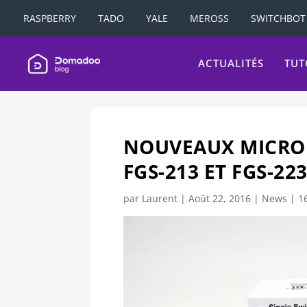
RASPBERRY
TADO
YALE
MEROSS
SWITCHBOT
ACTUALITÉS
TUT
NOUVEAUX MICRO
FGS-213 ET FGS-223
par
Laurent
|
Août 22, 2016
|
News
|
1