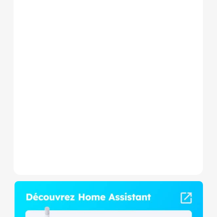
Le Shelly Wave 1 PM Mini LR
est un micromodule Z-
Wave+ à mesure de
consommation et contact
sec,...