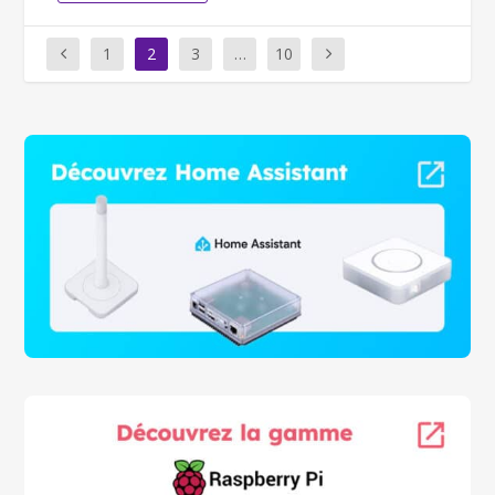
1
2
3
…
10