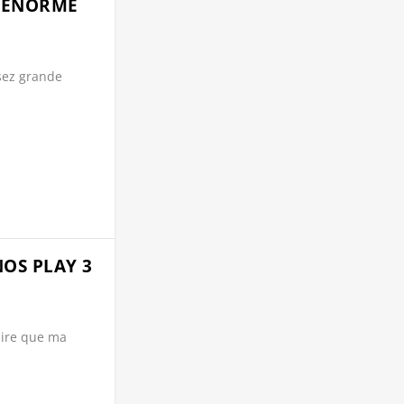
E ÉNORME
N
sez grande
NOS PLAY 3
 dire que ma