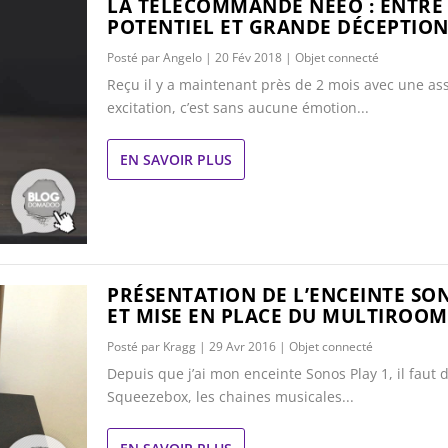
LA TÉLÉCOMMANDE NEEO : ENTR
POTENTIEL ET GRANDE DÉCEPTIO
Posté par
Angelo
|
20 Fév 2018
|
Objet connecté
Reçu il y a maintenant près de 2 mois avec une as
excitation, c’est sans aucune émotion...
EN SAVOIR PLUS
PRÉSENTATION DE L’ENCEINTE SO
ET MISE EN PLACE DU MULTIROOM
Posté par
Kragg
|
29 Avr 2016
|
Objet connecté
Depuis que j’ai mon enceinte Sonos Play 1, il faut
Squeezebox, les chaines musicales...