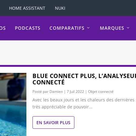
HOME ASSISTANT
NUKI
OS
PODCASTS
COMPARATIFS
MARQUES
BLUE CONNECT PLUS, L’ANALYSEU
CONNECTÉ
Posté par
Damien
|
7 Juil 2022
|
Objet connecté
Avec les beaux jours et les chaleurs des dernières 
très appréciable de pouvoir...
EN SAVOIR PLUS