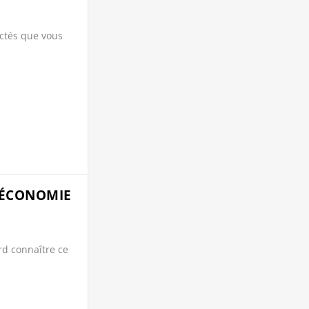
ectés que vous
D’ÉCONOMIE
ord connaître ce