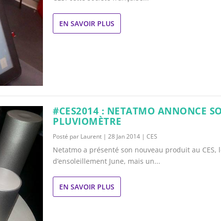
EN SAVOIR PLUS
#CES2014 : NETATMO ANNONCE S
PLUVIOMÈTRE
Posté par
Laurent
|
28 Jan 2014
|
CES
Netatmo a présenté son nouveau produit au CES, l
d’ensoleillement June, mais un...
EN SAVOIR PLUS