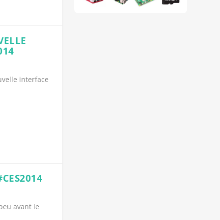
VELLE
014
velle interface
#CES2014
peu avant le