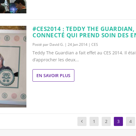
#CES2014 : TEDDY THE GUARDIAN,
CONNECTÉ QUI PREND SOIN DES E
Posté par
David G.
|
24 Jan 2014
|
CES
Teddy The Guardian a fait effet au CES 2014. Il était
d’approcher les deux...
EN SAVOIR PLUS
1
2
3
4