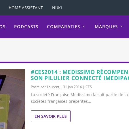
HOME ASSISTANT
NUKI
OS
PODCASTS
COMPARATIFS
MARQUES
#CES2014 : MEDISSIMO RÉCOMPEN
SON PILULIER CONNECTÉ IMEDIPA
Posté par
Laurent
|
31 Jan 2014
|
CES
La société Française Medissimo faisait partie de l
sociétés françaises présentes...
EN SAVOIR PLUS