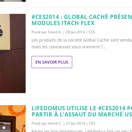
#CES2014 : GLOBAL CACHÉ PRÉSEN
MODULES ITACH FLEX
Posté par
David G.
|
28 Jan 2014
|
CES
Les produits de la société Global Caché sont vend
mais les connaissez vous vraiment ?...
EN SAVOIR PLUS
LIFEDOMUS UTILISE LE #CES2014 
PARTIR À L’ASSAUT DU MARCHÉ U
Posté par
Hervé C.
|
27 Jan 2014
|
CES
Parmi les box domotiques, Lifedomus fait un peu 