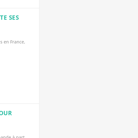
TE SES
us en France,
POUR
S
bande à part.