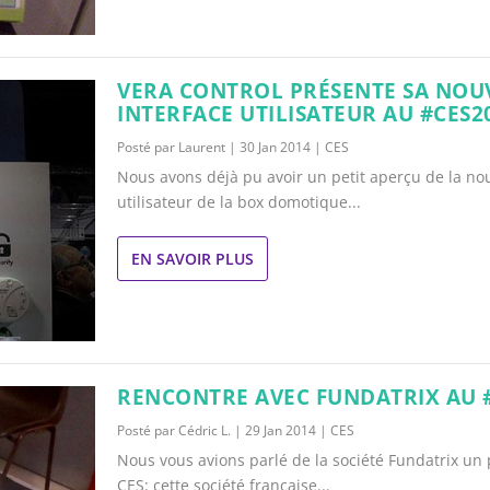
VERA CONTROL PRÉSENTE SA NOU
INTERFACE UTILISATEUR AU #CES2
Posté par
Laurent
|
30 Jan 2014
|
CES
Nous avons déjà pu avoir un petit aperçu de la nou
utilisateur de la box domotique...
EN SAVOIR PLUS
RENCONTRE AVEC FUNDATRIX AU 
Posté par
Cédric L.
|
29 Jan 2014
|
CES
Nous vous avions parlé de la société Fundatrix un 
CES: cette société française...